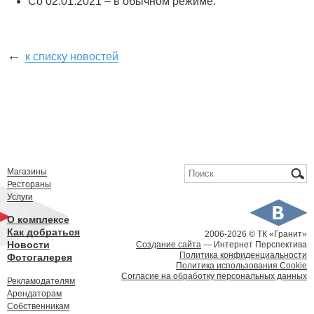
Со 02.01.2021 – в обычном режиме.
←
к списку новостей
Форма поиска
Поиск
Магазины
Рестораны
Услуги
О комплексе
Как добраться
2006-
2026 © ТК «Гранит»
Новости
Создание сайта
— Интернет Перспектива
Политика конфиденциальности
Фотогалерея
Политика использования Cookie
Согласие на обработку персональных данных
Рекламодателям
Арендаторам
Собственникам