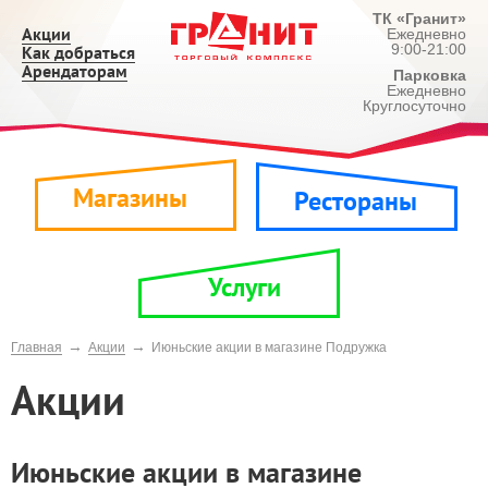
ТК «Гранит»
Акции
Ежедневно
9:00-21:00
Как добраться
Арендаторам
Парковка
Ежедневно
Круглосуточно
Магазины
Рестораны
Услуги
→
→
Главная
Акции
Июньские акции в магазине Подружка
Акции
Июньские акции в магазине