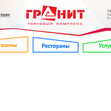
ТК
торам
Е
9:
газины
Услу
Рестораны