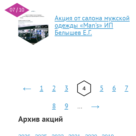
07 10
Акция от салона мужской
одежды «Man’s» ИП
Белышев Е.Г.
Страницы
1
2
3
5
6
7
4
‹
предыдущая
8
9
…
следующая
Архив акций
›