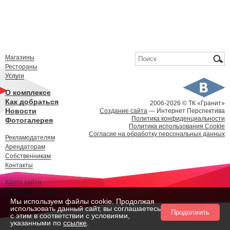
Форма поиска
Поиск
Магазины
Рестораны
Услуги
О комплексе
Как добраться
2006-
2026 © ТК «Гранит»
Новости
Создание сайта
— Интернет Перспектива
Политика конфиденциальности
Фотогалерея
Политика использования Cookie
Согласие на обработку персональных данных
Рекламодателям
Арендаторам
Собственникам
Контакты
Карта сайта
Полезные статьи
Мы используем файлы cookie. Продолжая
использовать данный сайт, вы соглашаетесь
Продолжить
с этим в соответствии с условиями,
указанными по
ссылке
.