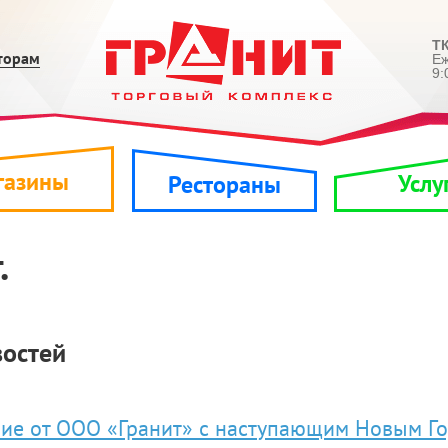
ТК
торам
Е
9:
газины
Услу
Рестораны
.
востей
ие от ООО «Гранит» с наступающим Новым Г