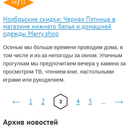
04 / 11
Ноябрьские скидки: Черная Пятница в
магазине нижнего белья и домашней
одежды Marry shop
Осенью мы больше времени проводим дома, в
том числе и из-за непогоды за окном. Уличным
прогулкам мы предпочитаем вечера у камина за
просмотром ТВ, чтением книг, настольными
играми или рукоделием.
Страницы
1
2
4
5
3
…
‹
сле
предыдущая
›
Архив новостей