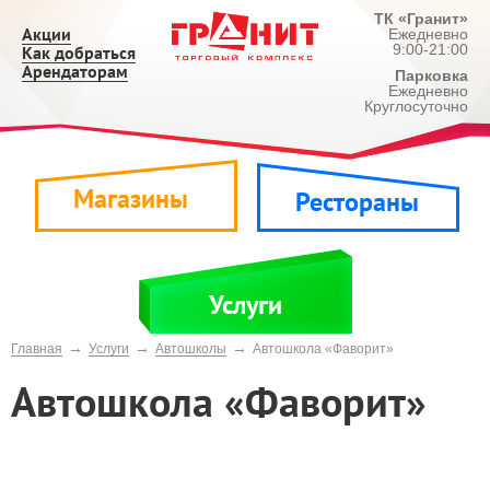
ТК «Гранит»
Акции
Ежедневно
9:00-21:00
Как добраться
Арендаторам
Парковка
Ежедневно
Круглосуточно
Магазины
Рестораны
Услуги
→
→
→
Главная
Услуги
Автошколы
Автошкола «Фаворит»
Автошкола «Фаворит»