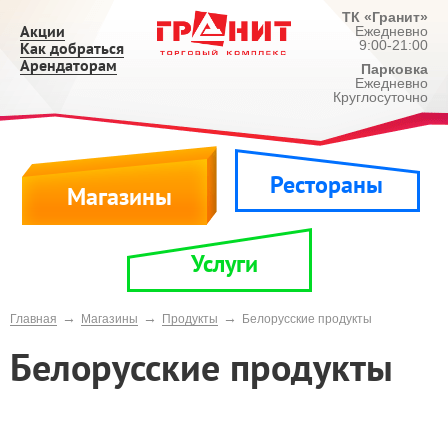
ТК «Гранит»
Акции
Ежедневно
9:00-21:00
Как добраться
Арендаторам
Парковка
Ежедневно
Круглосуточно
Рестораны
Магазины
Услуги
→
→
→
Главная
Магазины
Продукты
Белорусские продукты
Белорусские продукты